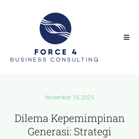
Skip
to
content
Toggl
Navig
Home
About
November 18, 2025
Services
Dilema Kepemimpinan
Our Process
Generasi: Strategi